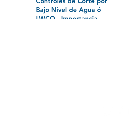
Controles de Corte por
Bajo Nivel de Agua ó
LWCO - Importancia
Servicios
Contácten
Calderas, Generadores y Recuperadores
info@veflox
E
quipos Auxiliares Sala de Caldera
www.caldera
Accesorios de Líneas de Vapor
Servicios y Mantenimiento
Repuestos Calderas