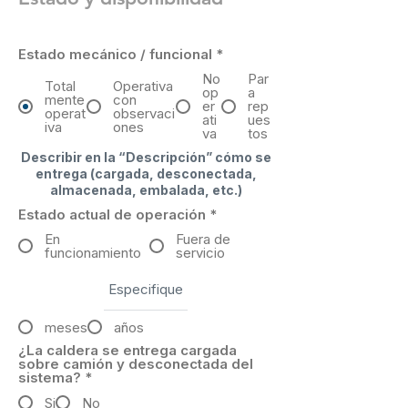
Estado mecánico / funcional
*
No
Par
Total
Operativa
op
a
mente
con
er
rep
operat
observaci
ati
ues
iva
ones
va
tos
Describir en la “Descripción” cómo se
entrega (cargada, desconectada,
almacenada, embalada, etc.)
Estado actual de operación
*
En
Fuera de
funcionamiento
servicio
meses
años
¿La caldera se entrega cargada
sobre camión y desconectada del
sistema?
*
Si
No