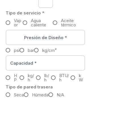
Tipo de servicio
*
Vap
Agua
Aceite
or
caliente
térmico
psi
bar
kg/cm²
H
kg/
lb/
BTU/
k
P
h
h
h
W
Tipo de pared trasera
Seca
Húmeda
N/A