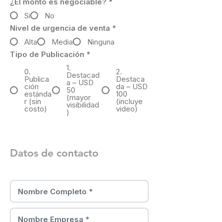
¿El monto es negociable?
*
Si
No
Nivel de urgencia de venta
*
Alta
Media
Ninguna
Tipo de Publicación
*
1.
0.
2.
Destacad
Publica
Destaca
a – USD
ción
da – USD
50
estánda
100
(mayor
r (sin
(incluye
visibilidad
costo)
video)
)
Datos de contacto