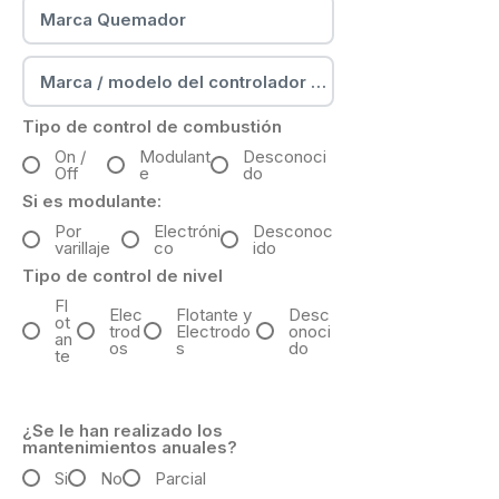
Tipo de control de combustión
On /
Modulant
Desconoci
Off
e
do
Si es modulante:
Por
Electróni
Desconoc
varillaje
co
ido
Tipo de control de nivel
Fl
Elec
Flotante y
Desc
ot
trod
Electrodo
onoci
an
os
s
do
te
¿Se le han realizado los
mantenimientos anuales?
Si
No
Parcial