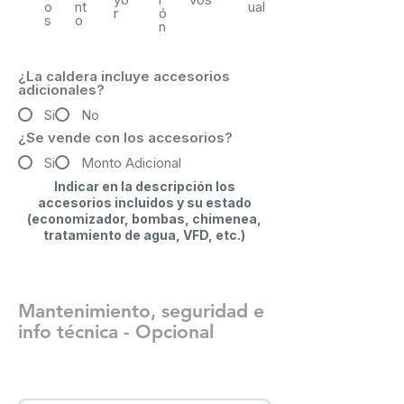
o
nt
ual
r
ó
s
o
n
¿La caldera incluye accesorios
adicionales?
Si
No
¿Se vende con los accesorios?
Si
Monto Adicional
Indicar en la descripción los
accesorios incluidos y su estado
(economizador, bombas, chimenea,
tratamiento de agua, VFD, etc.)
Mantenimiento, seguridad e
info técnica - Opcional