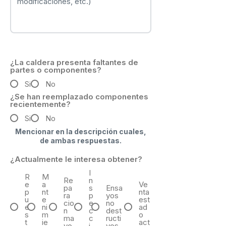
¿La caldera presenta faltantes de
partes o componentes?
Si
No
¿Se han reemplazado componentes
recientemente?
Si
No
Mencionar en la descripción cuales,
de ambas respuestas.
¿Actualmente le interesa obtener?
I
R
M
Re
n
e
a
Ve
pa
s
Ensa
p
nt
nta
ra
p
yos
u
e
est
cio
e
no
e
ni
ad
n
c
dest
s
m
o
ma
c
ructi
t
ie
act
yo
i
vos