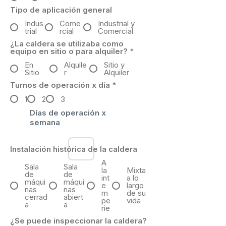
Tipo de aplicación general
Indus
Come
Industrial y
trial
rcial
Comercial
¿La caldera se utilizaba como
equipo en sitio o para alquiler?
*
En
Alquile
Sitio y
Sitio
r
Alquiler
Turnos de operación x día
*
1
2
3
Días de operación x
semana
Instalación histórica de la caldera
A
Sala
Sala
la
Mixta
de
de
int
a lo
máqui
máqui
e
largo
nas
nas
m
de su
cerrad
abiert
pe
vida
a
a
rie
¿Se puede inspeccionar la caldera?