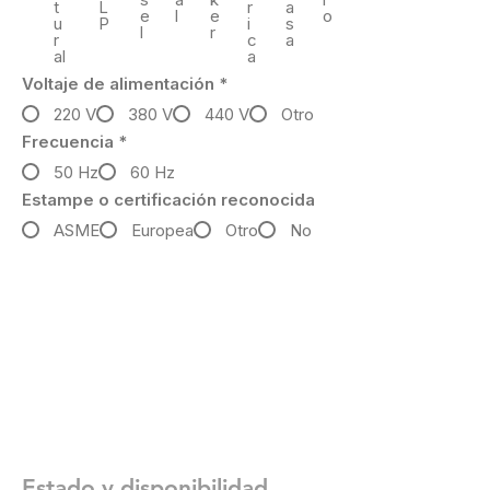
t
L
r
a
e
l
e
o
u
P
i
s
l
r
r
c
a
al
a
Voltaje de alimentación
*
220 V
380 V
440 V
Otro
Frecuencia
*
50 Hz
60 Hz
Estampe o certificación reconocida
ASME
Europea
Otro
No
Estado y disponibilidad