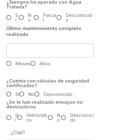
¿Siempre ha operado con Agua
Tratada?
S
N
Parcia
Desconocid
i
o
l
o
Último mantenimiento completo
realizado
Meses
Años
¿Cuenta con válvulas de seguridad
certificadas?
Si
No
Desconocido
¿Se le han realizado ensayos no
destructivos
S
Hidrostati
N
Desconoci
i
co
o
do